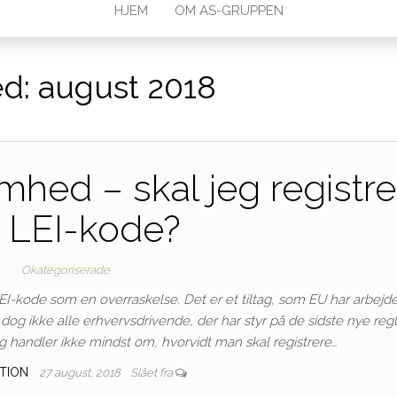
HJEM
OM AS-GRUPPEN
d:
august 2018
mhed – skal jeg registre
 LEI-kode?
Okategoriserade
kode som en overraskelse. Det er et tiltag, som EU har arbejdet
dog ikke alle erhvervsdrivende, der har styr på de sidste nye reg
handler ikke mindst om, hvorvidt man skal registrere…
TION
27 august, 2018
Slået fra