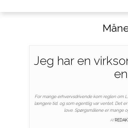
Måne
Jeg har en virkso
en
For mange erhvervsdrivende kom reglen om LEI-
længere tid, og som egentlig var ventet. Det er 
love. Spørgsmålene er mange og 
Af
REDAK