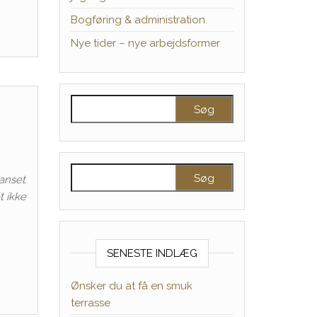
Bogføring & administration
Nye tider – nye arbejdsformer
Søg efter:
Søg efter:
uanset
t ikke
SENESTE INDLÆG
Ønsker du at få en smuk
terrasse