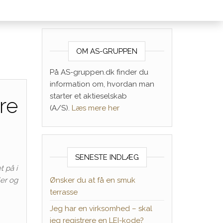
OM AS-GRUPPEN
På AS-gruppen.dk finder du
information om, hvordan man
starter et aktieselskab
re
(A/S).
Læs mere her
SENESTE INDLÆG
 på i
ler og
Ønsker du at få en smuk
terrasse
Jeg har en virksomhed – skal
jeg registrere en LEI-kode?