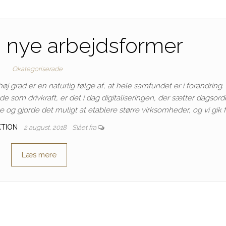
– nye arbejdsformer
Okategoriserade
øj grad er en naturlig følge af, at hele samfundet er i forandring.
ede som drivkraft, er det i dag digitaliseringen, der sætter dagsor
e og gjorde det muligt at etablere større virksomheder, og vi gik f
KTION
2 august, 2018
Slået fra
Læs mere