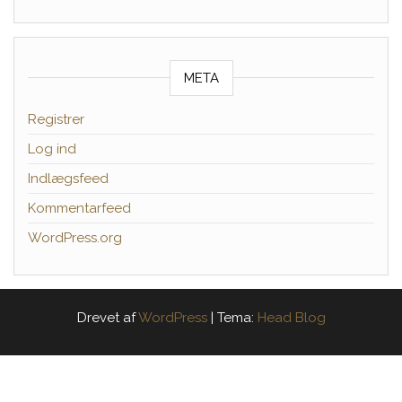
META
Registrer
Log ind
Indlægsfeed
Kommentarfeed
WordPress.org
Drevet af
WordPress
|
Tema:
Head Blog